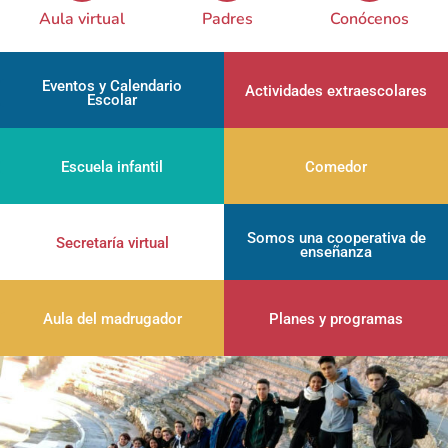
Conócenos
Aula virtual
Padres
Eventos y Calendario
Actividades extraescolares
Escolar
Escuela infantil
Comedor
Somos una cooperativa de
Secretaría virtual
enseñanza
Aula del madrugador
Planes y programas