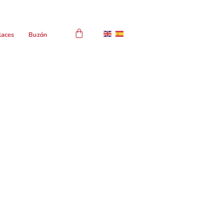
laces
Buzón