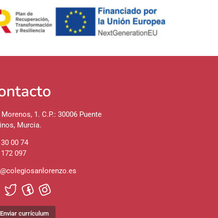
ontacto
 Morenos, 1. C.P.: 30006 Puente
inos, Murcia.
 30 00 74
 172 097
o@colegiosanlorenzo.es
Enviar currículum