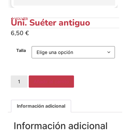
VOLVER
Uni. Suéter antiguo
6,50
€
Talla
Añadir al carrito
Información adicional
Información adicional