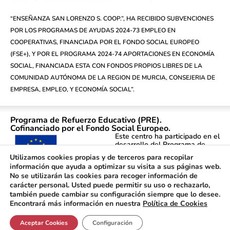
“ENSEÑANZA SAN LORENZO S. COOP.”, HA RECIBIDO SUBVENCIONES
POR LOS PROGRAMAS DE AYUDAS 2024-73 EMPLEO EN
COOPERATIVAS, FINANCIADA POR EL FONDO SOCIAL EUROPEO
(FSE+), Y POR EL PROGRAMA 2024-74 APORTACIONES EN ECONOMÍA
SOCIAL, FINANCIADA ESTA CON FONDOS PROPIOS LIBRES DE LA
COMUNIDAD AUTÓNOMA DE LA REGION DE MURCIA, CONSEJERIA DE
EMPRESA, EMPLEO, Y ECONOMÍA SOCIAL”.
Programa de Refuerzo Educativo (PRE).
Cofinanciado por el Fondo Social Europeo.
Este centro ha participado en el
desarrollo del Programa de
Refuerzo Educativo (PRE)
Utilizamos cookies propias y de terceros para recopilar
atendiendo a alumnado de
información que ayuda a optimizar su visita a sus páginas web.
primaria y secundaria durante
No se utilizarán las cookies para recoger información de
los cursos 2021-2022, 2022-
carácter personal. Usted puede permitir su uso o rechazarlo,
2023, 2023-2024, 2024-2025 y
2025-2026. Cofinanciado por la
también puede cambiar su configuración siempre que lo desee.
Unión Europea – FSE+.
Encontrará más información en nuestra
Política de Cookies
Aceptar Cookies
Configuración
© 2024 Colegio San Lorenzo.