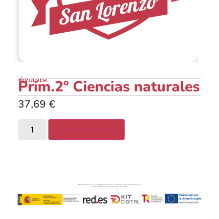
VOLVER
Prim.2º Ciencias naturales
37,69
€
Añadir al carrito