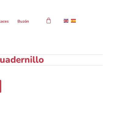
laces
Buzón
cuadernillo