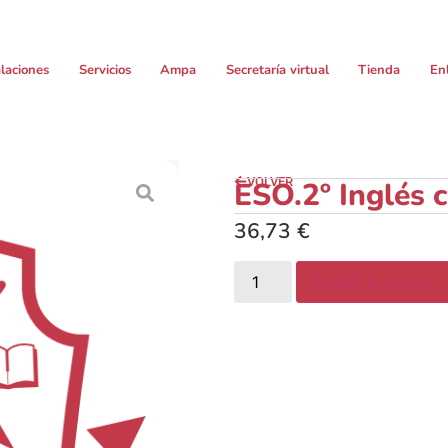
alaciones
Servicios
Ampa
Secretaría virtual
Tienda
En
VOLVER
ESO.2º Inglés 
36,73
€
Añadir al carrito