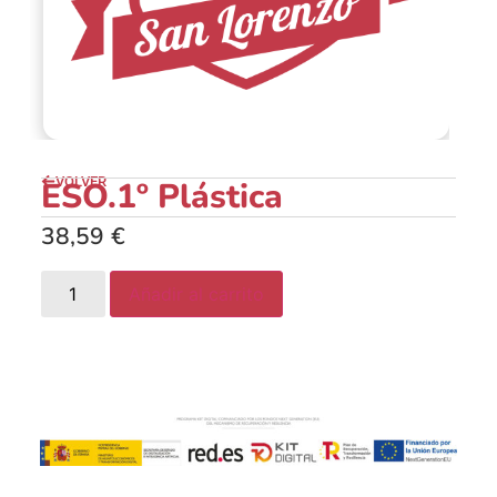
VOLVER
ESO.1º Plástica
38,59
€
Añadir al carrito