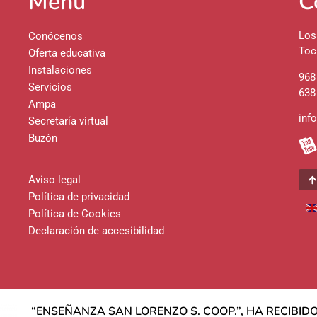
Menú
C
Los
Conócenos
Toc
Oferta educativa
Instalaciones
968
Servicios
638
Ampa
inf
Secretaría virtual
Buzón
Aviso legal
Política de privacidad
Política de Cookies
Declaración de accesibilidad
“ENSEÑANZA SAN LORENZO S. COOP.”, HA RECIBI