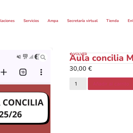
alaciones
Servicios
Ampa
Secretaría virtual
Tienda
En
VOLVER
Aula concilia 
30,00
€
Añadir al carrito