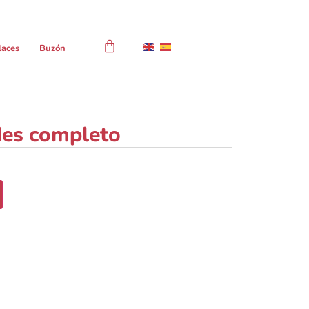
laces
Buzón
Mes completo