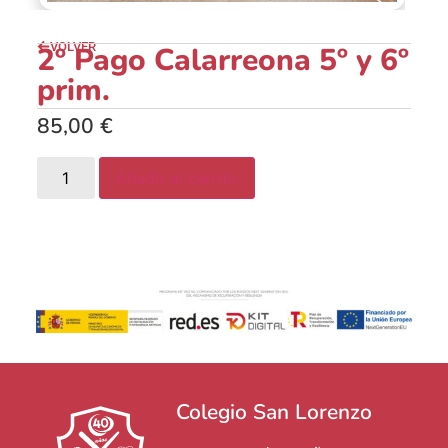
VOLVER
2º Pago Calarreona 5º y 6º
prim.
85,00
€
Añadir al carrito
Colegio San Lorenzo